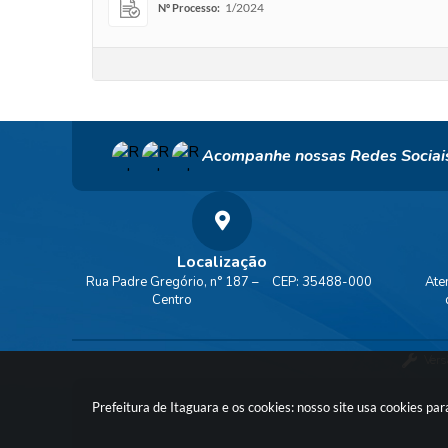
1/2024
Nº Processo:
Acompanhe nossas Redes Sociai
Localização
Rua Padre Gregório, n° 187 –
CEP: 35488-000
Ate
Centro
Vers
Prefeitura de Itaguara e os cookies: nosso site usa cookies p