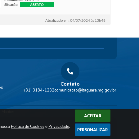
Situação:
ABERTO
Atualizado em: 04/07/2024 às 13h48
Contato
os
(31) 3184-1232
comunicacao@itaguara.mg.gov.br
 Abertos
ACEITAR
a nossa
Política de Cookies
e
Privacidade
.
PERSONALIZAR