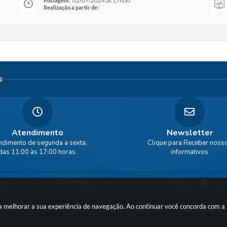
02/07/2024 às 17h00
Postagem:
Realização a partir de:
s
Atendimento
Newsletter
ndimento de segunda a sexta,
Clique para Receber noss
das 11:00 às 17:00 horas.
informativos
ão do Sistema:
3.5.3 - 19/06/2026
Portal atualizado em:
07/08/2026 16:20
Dados
ara melhorar a sua experiência de navegação. Ao continuar você concorda com 
© Copyright Instar - 2006-2026. Todos os direitos reservados -
Instar Tecnologia