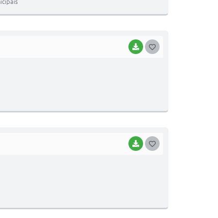
icipais
E
I
BAIXAR
G
O
S
T
E
I
BAIXAR
G
O
S
T
E