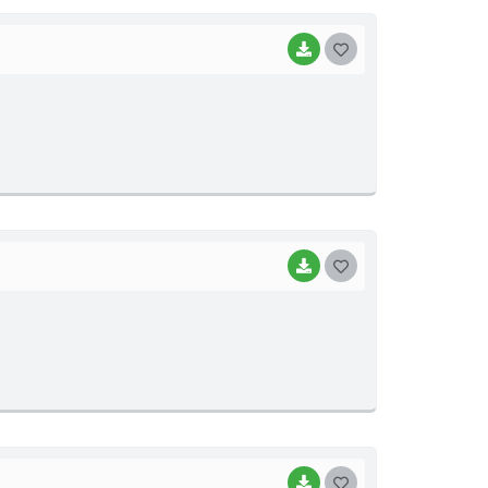
I
BAIXAR
G
O
S
T
E
I
BAIXAR
G
O
S
T
E
I
BAIXAR
G