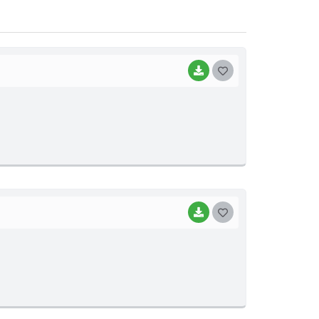
BAIXAR
G
O
S
T
E
I
BAIXAR
G
O
S
T
E