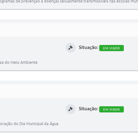
rogramas de prevenção a doenças sexualmente transmissíveis nas escolas mun
Situação:
EM VIGOR
fesa do Meio Ambiente
Situação:
EM VIGOR
moração do Dia Municipal da Água