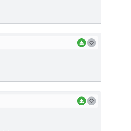
S
T
E
I
BAIXAR
G
O
S
T
E
I
BAIXAR
G
O
S
T