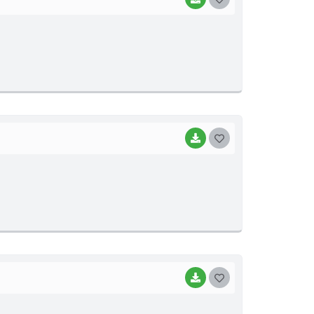
O
S
T
E
I
BAIXAR
G
O
S
T
E
I
BAIXAR
G
O