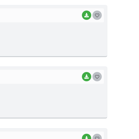
I
BAIXAR
G
O
S
T
E
I
BAIXAR
G
O
S
T
E
I
BAIXAR
G