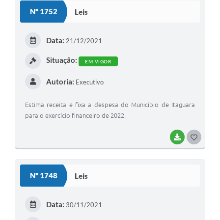
S
Nº 1752
Leis
T
E
Data:
21/12/2021
I
Situação:
EM VIGOR
Autoria:
Executivo
Estima receita e fixa a despesa do Município de Itaguara
para o exercício financeiro de 2022.
BAIXAR
G
O
S
Nº 1748
Leis
T
E
Data:
30/11/2021
I