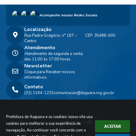
S
Acompanhe nossas Redes Sociais
T
E
Localização
Rua Padre Gregório, n° 187 –
CEP: 35488-000
I
Centro
Atendimento
Atendimento de segunda a sexta,
das 11:00 às 17:00 horas.
Newsletter
Clique para Receber nossos
informativos
Contato
(31) 3184-1232
comunicacao@itaguara.mg.gov.br
Prefeitura de Itaguara e os cookies: nosso site usa
Versão do Sistema:
3.5.3 - 19/06/2026
Portal atualizado em:
06/08/2026 11:44
Dados Abertos
cookies para melhorar a sua experiência de
ACEITAR
navegação. Ao continuar você concorda com a
© Copyright Instar - 2006-2026. Todos os direitos