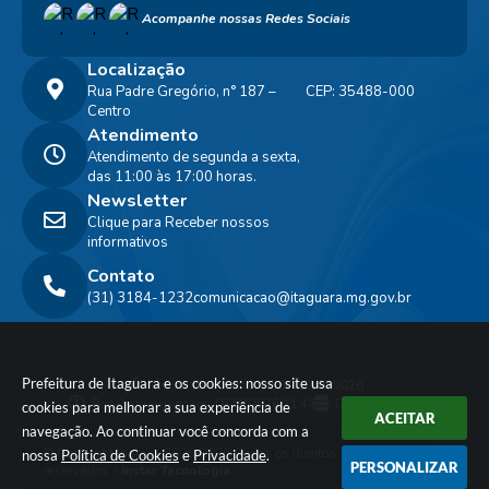
Acompanhe nossas Redes Sociais
Localização
Rua Padre Gregório, n° 187 –
CEP: 35488-000
Centro
Atendimento
Atendimento de segunda a sexta,
das 11:00 às 17:00 horas.
Newsletter
Clique para Receber nossos
informativos
Contato
(31) 3184-1232
comunicacao@itaguara.mg.gov.br
Prefeitura de Itaguara e os cookies: nosso site usa
Versão do Sistema:
3.5.3 - 19/06/2026
Portal atualizado em:
06/08/2026 11:44
Dados Abertos
cookies para melhorar a sua experiência de
ACEITAR
navegação. Ao continuar você concorda com a
© Copyright Instar - 2006-2026. Todos os direitos
nossa
Política de Cookies
e
Privacidade
.
PERSONALIZAR
reservados -
Instar Tecnologia