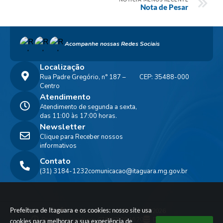
Nota de Pesar
Acompanhe nossas Redes Sociais
Localização
Rua Padre Gregório, n° 187 –
CEP: 35488-000
Centro
Atendimento
Atendimento de segunda a sexta,
das 11:00 às 17:00 horas.
Newsletter
Clique para Receber nossos
informativos
Contato
(31) 3184-1232
comunicacao@itaguara.mg.gov.br
Prefeitura de Itaguara e os cookies: nosso site usa
Versão do Sistema:
3.5.3 - 19/06/2026
Portal atualizado em:
07/08/2026 16:20
Dados Abertos
cookies para melhorar a sua experiência de