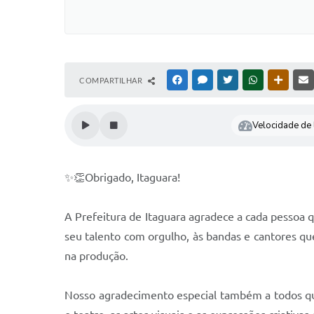
COMPARTILHAR
FACEBOOK
MESSENGER
TWITTER
WHATSAPP
OUTRAS
Velocidade de l
✨👏Obrigado, Itaguara!
A Prefeitura de Itaguara agradece a cada pessoa qu
seu talento com orgulho, às bandas e cantores que
na produção.
Nosso agradecimento especial também a todos que m