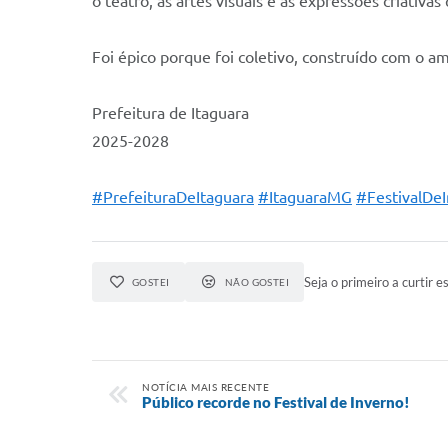
o teatro, as artes visuais e as expressões criativ
Foi épico porque foi coletivo, construído com o 
Prefeitura de Itaguara
2025-2028
#PrefeituraDeItaguara
#ItaguaraMG
#FestivalDe
Seja o primeiro a curtir es
GOSTEI
NÃO GOSTEI
NOTÍCIA MAIS RECENTE
Público recorde no Festival de Inverno!