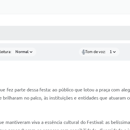
 MÍDIAS
RECEBA NOTÍCIAS
eitura:
Tom de voz:
e fez parte dessa festa: ao público que lotou a praça com aleg
 brilharam no palco, às instituições e entidades que atuaram 
antiveram viva a essência cultural do Festival: as belíssimas 