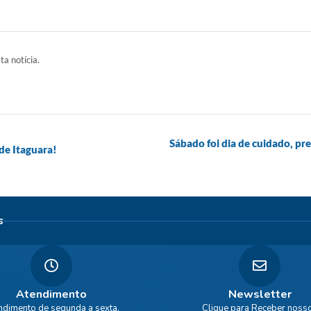
ta notícia.
Sábado foi dia de cuidado, p
de Itaguara!
s
Atendimento
Newsletter
ndimento de segunda a sexta,
Clique para Receber noss