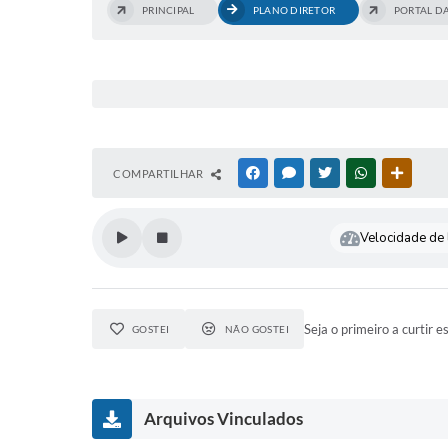
PRINCIPAL
PLANO DIRETOR
PORTAL D
COMPARTILHAR
FACEBOOK
MESSENGER
TWITTER
WHATSAPP
OUTRAS
Velocidade de l
Seja o primeiro a curtir e
GOSTEI
NÃO GOSTEI
Arquivos Vinculados