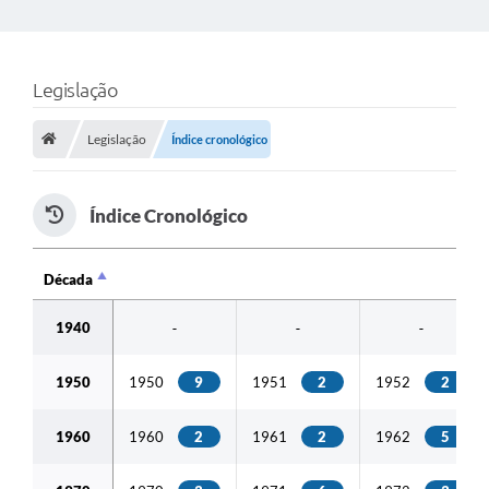
Legislação
Legislação
Índice cronológico
Índice Cronológico
Década
Década
1940
-
-
-
1950
1950
9
1951
2
1952
2
1960
1960
2
1961
2
1962
5