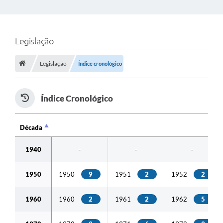
Legislação
Legislação
Índice cronológico
Índice Cronológico
Década
Década
1940
-
-
-
1950
1950
9
1951
2
1952
2
1960
1960
2
1961
2
1962
5